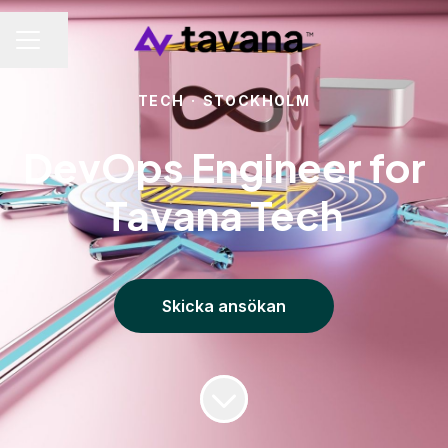
Dela sidan
KARRIÄRMENY
TECH
·
STOCKHOLM
DevOps Engineer for
Tavana Tech
Skicka ansökan