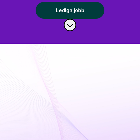
Lediga jobb
Skrolla för mer innehåll
Kom och jobba med
oss på Tavana!
Är du utbildad inom IT eller har du ett
djupt intresse av IT och söker IT-jobb?
Kontakta oss! Vi tar gärna emot
spontanansökningar av drivna