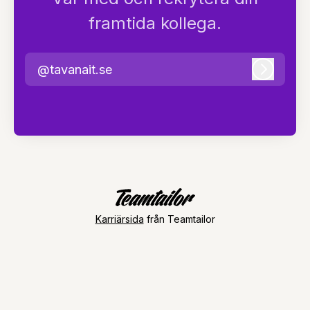
framtida kollega.
@tavanait.se
Logga i
Karriärsida
från Teamtailor