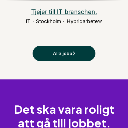
Tjejer till IT-branschen!
IT
·
Stockholm
·
Hybridarbete
Alla jobb
Det ska vara roligt
att gå till jobbet.