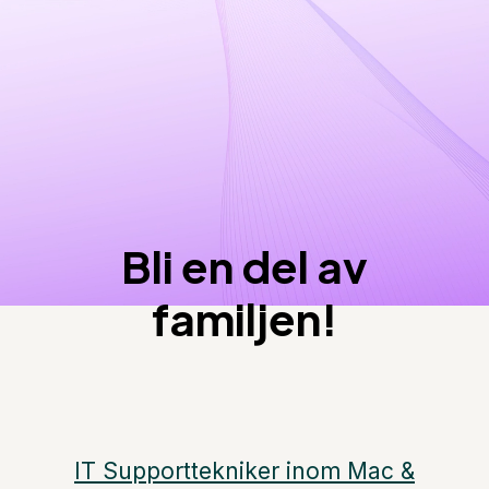
människor som vill utvecklas. Som
medarbetare hos oss får du de
förutsättningar som du behöver för att
lyckas i din karriär.
Bli en del av
familjen!
IT Supporttekniker inom Mac &