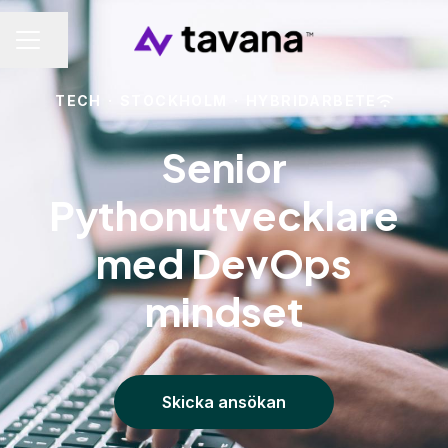
Dela sidan
KARRIÄRMENY
TECH
·
STOCKHOLM
·
HYBRIDARBETE
Senior
Pythonutvecklare
med DevOps
mindset
Skicka ansökan