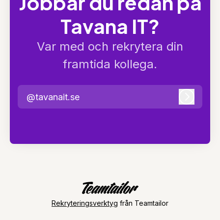
Jobbar du redan på
Tavana IT?
Var med och rekrytera din
framtida kollega.
@tavanait.se
Logga i
Rekryteringsverktyg
från Teamtailor